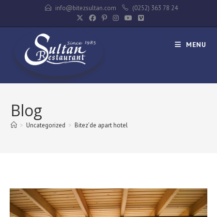
Skip
info@bitezsultan.com
(0252) 363 78 24
to
content
MENU
Blog
>
Uncategorized
>
Bitez’de apart hotel