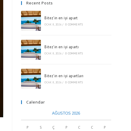
Recent Posts
Bitez’in en iyi apart
OCAK 8, 2026
/
0 COMMENTS
Bitez’in en iyi apartı
OCAK 8, 2026
/
0 COMMENTS
Bitez’in en iyi apartları
OCAK 8, 2026
/
0 COMMENTS
Calendar
AĞUSTOS 2026
P
S
Ç
P
C
C
P