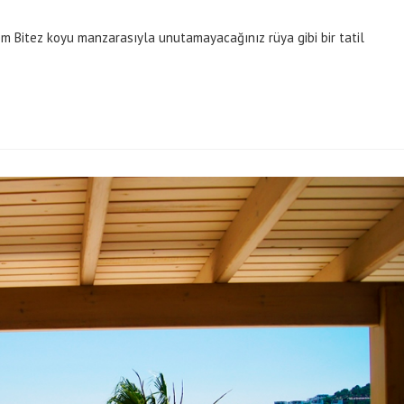
m Bitez koyu manzarasıyla unutamayacağınız rüya gibi bir tatil