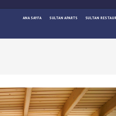
ANA SAYFA
SULTAN APARTS
SULTAN RESTAU