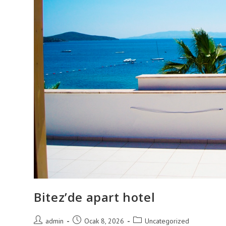
Bitez’de apart hotel
Post
Post
Post
admin
Ocak 8, 2026
Uncategorized