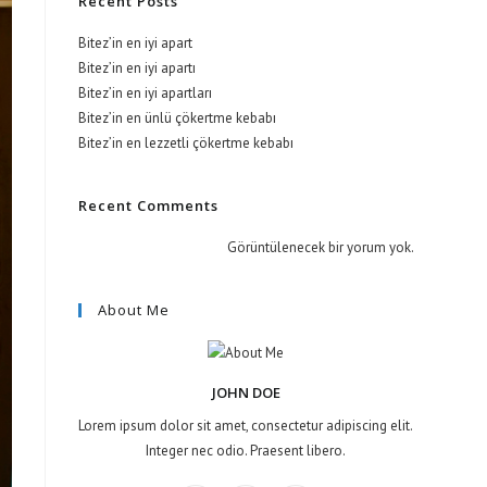
Recent Posts
Bitez’in en iyi apart
Bitez’in en iyi apartı
Bitez’in en iyi apartları
Bitez’in en ünlü çökertme kebabı
Bitez’in en lezzetli çökertme kebabı
Recent Comments
Görüntülenecek bir yorum yok.
About Me
JOHN DOE
Lorem ipsum dolor sit amet, consectetur adipiscing elit.
Integer nec odio. Praesent libero.