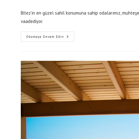
author:
published:
category:
Bitez’in en güzel sahil konumuna sahip odalarımız, muhteşe
vaadediyor.
Bitez’de
Okumaya Devam Edin
Apart
Hotel